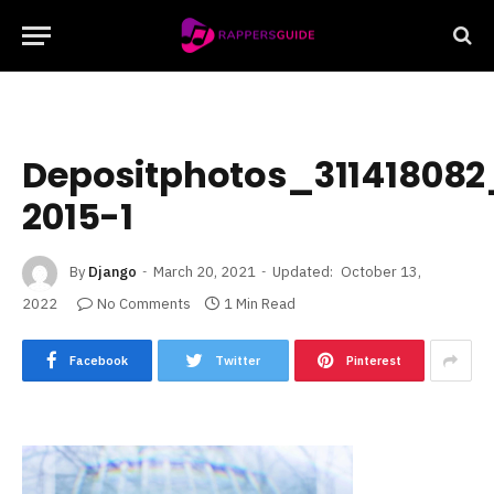
Depositphotos_311418082
2015-1
By
Django
March 20, 2021
Updated:
October 13,
2022
No Comments
1 Min Read
Facebook
Twitter
Pinterest