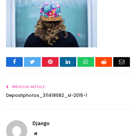
Facebook
Twitter
Pinterest
LinkedIn
WhatsApp
Reddit
Emai
PREVIOUS ARTICLE
Depositphotos_311418082_xl-2015-1
Django
Website