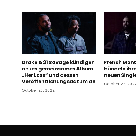
Drake & 21 Savage kündigen
French Mon
neues gemeinsames Album
bündeln ihre
„Her Loss“ und dessen
neuen Singl
Veröffentlichungsdatum an
October 22, 202
October 23, 2022