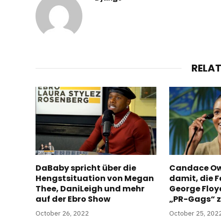
RELA
DaBaby spricht über die
Candace Ow
Hengstsituation von Megan
damit, die F
Thee, DaniLeigh und mehr
George Floy
auf der Ebro Show
„PR-Gags“ z
October 26, 2022
October 25, 202