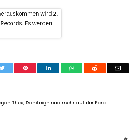
t herauskommen wird
2.
 Records. Es werden
k
Twitter
Pinterest
LinkedIn
WhatsApp
Reddit
Email
egan Thee, DaniLeigh und mehr auf der Ebro
Websit