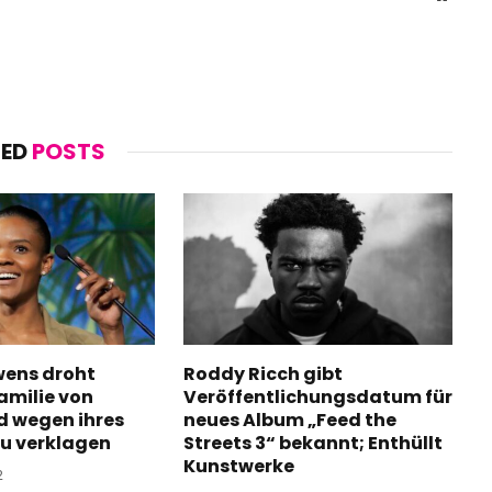
TED
POSTS
ens droht
Roddy Ricch gibt
amilie von
Veröffentlichungsdatum für
d wegen ihres
neues Album „Feed the
u verklagen
Streets 3“ bekannt; Enthüllt
Kunstwerke
2