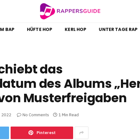
M BAP
HÜFTE HOP
KERL HOP
UNTER TAGE RAP
chiebt das
datum des Albums „He
 von Musterfreigaben
, 2022
No Comments
1 Min Read
Pinterest