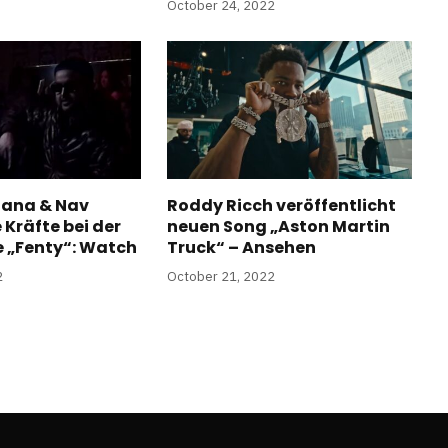
October 24, 2022
tana & Nav
Roddy Ricch veröffentlicht
 Kräfte bei der
neuen Song „Aston Martin
e „Fenty“: Watch
Truck“ – Ansehen
2
October 21, 2022