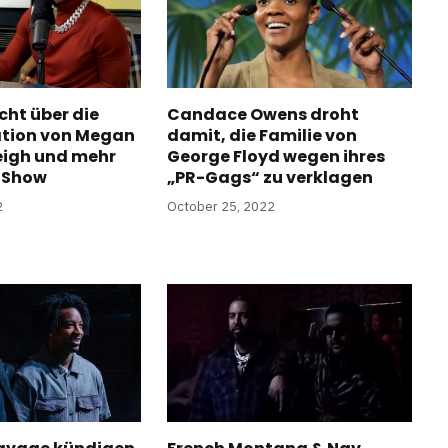
cht über die
Candace Owens droht
ation von Megan
damit, die Familie von
eigh und mehr
George Floyd wegen ihres
o Show
„PR-Gags“ zu verklagen
2
October 25, 2022