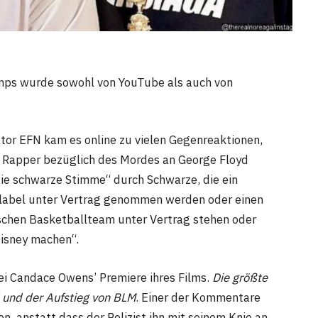
mps wurde sowohl von YouTube als auch von
or EFN kam es online zu vielen Gegenreaktionen,
 Rapper bezüglich des Mordes an George Floyd
ie schwarze Stimme“ durch Schwarze, die ein
enlabel unter Vertrag genommen werden oder einen
schen Basketballteam unter Vertrag stehen oder
Disney machen“.
ei Candace Owens’ Premiere ihres Films.
Die größte
 und der Aufstieg von BLM
. Einer der Kommentare
n, anstatt dass der Polizist ihn mit seinem Knie an