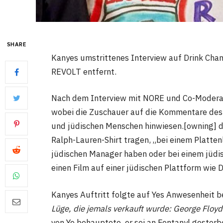
SHARE
Kanyes umstrittenes Interview auf Drink Cha
REVOLT entfernt.
Nach dem Interview mit NORE und Co-Moderat
wobei die Zuschauer auf die Kommentare des
und jüdischen Menschen hinwiesen.[owning] d
Ralph-Lauren-Shirt tragen, „bei einem Platt
jüdischen Manager haben oder bei einem jüdi
einen Film auf einer jüdischen Plattform wie 
Kanyes Auftritt folgte auf Yes Anwesenheit b
Lüge, die jemals verkauft wurde: George Floyd
von Ye behauptete, er sei an Fentanyl gestorbe