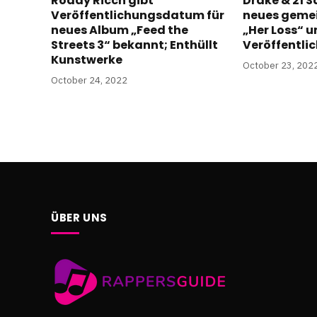
Roddy Ricch gibt
Drake & 21 
Veröffentlichungsdatum für
neues geme
neues Album „Feed the
„Her Loss“ 
Streets 3“ bekannt; Enthüllt
Veröffentl
Kunstwerke
October 23, 202
October 24, 2022
ÜBER UNS