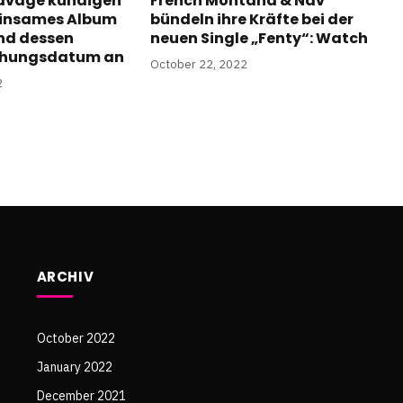
Savage kündigen
French Montana & Nav
insames Album
bündeln ihre Kräfte bei der
und dessen
neuen Single „Fenty“: Watch
ichungsdatum an
October 22, 2022
2
ARCHIV
October 2022
January 2022
December 2021