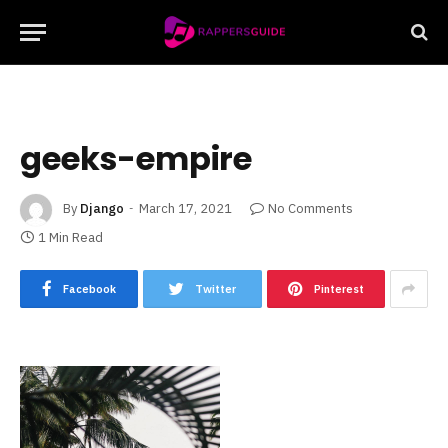
geeks-empire
By
Django
March 17, 2021
No Comments
1 Min Read
Facebook
Twitter
Pinterest