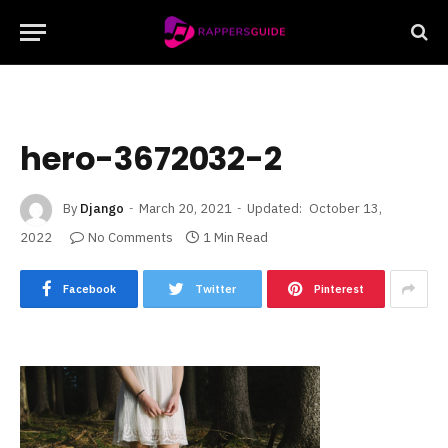
hero-3672032-2
By
Django
March 20, 2021
Updated:
October 13,
2022
No Comments
1 Min Read
Facebook
Twitter
Pinterest