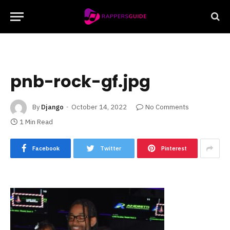
pnb-rock-gf.jpg
By
Django
October 14, 2022
No Comments
1 Min Read
Facebook
Twitter
Pinterest