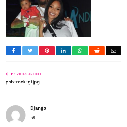
Facebook
Twitter
Pinterest
LinkedIn
WhatsApp
Reddit
Emai
PREVIOUS ARTICLE
pnb-rock-gf.jpg
Django
Website