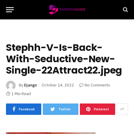
Stephh-V-Is-Back-
With-Seductive-New-
Single-22Attract22.jpeg
By
Django
October 14, 2022
No Comments
1 Min Read
Facebook
Twitter
Pinterest