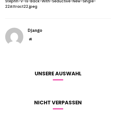
Stephh-V-Is-Back-With-Seductive-New-Single-
22Attract22.jpeg
Django
Website
UNSERE AUSWAHL
NICHT VERPASSEN