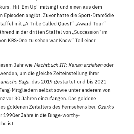
kurs „Hit ‘Em Up“ mitsingt und einen aus dem
n Episoden angibt. Zuvor hatte die Sport-Dramödie
Staffel mit „A Tribe Called Quest“ „Award Tour“
rend in der dritten Staffel von „Succession“ im
von KRS-One zu sehen war Know“ Teil einer
diesem Jahr wie
Machtbuch III: Kanan erziehen
oder
enden, um die gleiche Zeiteinstellung ihrer
kanische Saga
, das 2019 gestartet und bis 2021
-Tang-Mitgliedern selbst sowie unter anderem von
nz vor 30 Jahren einzufangen. Das goldene
es goldenen Zeitalters des Fernsehens bei.
Ozark
‘s
r 1990er Jahre in die Binge-worthy-
he ist.