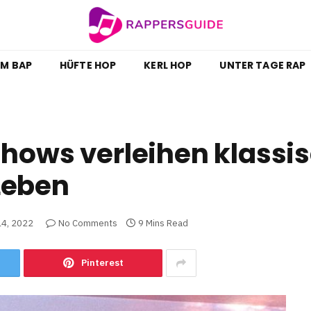
M BAP
HÜFTE HOP
KERL HOP
UNTER TAGE RAP
Shows verleihen klassi
Leben
14, 2022
No Comments
9 Mins Read
Pinterest