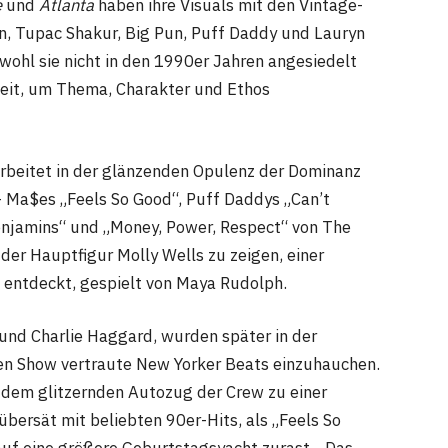
e
und
Atlanta
haben ihre Visuals mit den Vintage-
n, Tupac Shakur, Big Pun, Puff Daddy und Lauryn
wohl sie nicht in den 1990er Jahren angesiedelt
 Zeit, um Thema, Charakter und Ethos
arbeitet in der glänzenden Opulenz der Dominanz
 Ma$es „Feels So Good“, Puff Daddys „Can’t
enjamins“ und „Money, Power, Respect“ von The
er Hauptfigur Molly Wells zu zeigen, einer
n entdeckt, gespielt von Maya Rudolph.
 und Charlie Haggard, wurden später in der
gen Show vertraute New Yorker Beats einzuhauchen.
 dem glitzernden Autozug der Crew zu einer
übersät mit beliebten 90er-Hits, als „Feels So