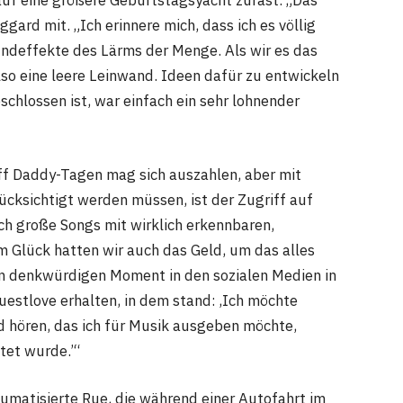
 auf eine größere Geburtstagsyacht zurast. „Das
ggard mit. „Ich erinnere mich, dass ich es völlig
undeffekte des Lärms der Menge. Als wir es das
lso eine leere Leinwand. Ideen dafür zu entwickeln
schlossen ist, war einfach ein sehr lohnender
f Daddy-Tagen mag sich auszahlen, aber mit
cksichtigt werden müssen, ist der Zugriff auf
lich große Songs mit wirklich erkennbaren,
m Glück hatten wir auch das Geld, um das alles
en denkwürdigen Moment in den sozialen Medien in
uestlove erhalten, in dem stand: ‚Ich möchte
 hören, das ich für Musik ausgeben möchte,
tet wurde.’“
aumatisierte Rue, die während einer Autofahrt im