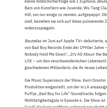
kleine Bildschirmerfolge wie z
Euphorie
,
Beut
Bars von Künstlern wie Juvenile, Wu-Tang Cla
Hill, um nur einige zu nennen, aufgepeppt. Ob
sind, beziehen sie sich auf diese pulsierende
widerzuspiegeln.
Beute
das im Juni auf Apple TV+ debütierte, 
von Bad Boy Records Ende der 1990er Jahre –
Nobody Hold Me Down“, „It’s All About the B
LOX – um den verschwenderischen Lebensstil d
geschiedenen Milliardärin, die ihr neues Lebe
Die Music Supervisors der Show, Kerri Drootin
Produktion eingestellt, um der in LA ansässi
Puffys „Bad Boy for Life“-Soundtracks folgen
Wohltätigkeitsgala in Episode 6. Die Show ist 