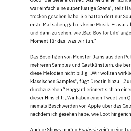
Good“ die Serie eröffnet, während eine Yacht
war einfach eine super lustige Szene“, teilt Ha
trocken gesehen habe. Sie hatten dort nur So
erste Mal sahen, gab es keine Musik. Es war a
und dann zu sehen, wie ‚Bad Boy for Life‘ ange
Moment für das, was wir tun.“
Das Beseitigen von Monster-Jams aus den Puf
mehreren Samples und Gastkünstlern, die berü
diese Melodien nicht billig. „Wir wollten wirk
klassischen Samples“, fügt Drootin hinzu. „Zu
durchzuziehen.“ Haggard erinnert sich an ein
dieser Hinsicht: „Wir haben einen Tweet von Q
niemals Beschwerden von Apple über das Geld
nachdem ich gesehen habe, wie Loot hingerich
Andere Shows mögen
Euphorie
zeigen eine tr