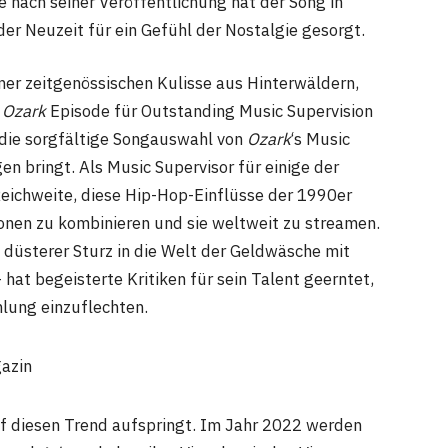
e nach seiner Veröffentlichung hat der Song in
er Neuzeit für ein Gefühl der Nostalgie gesorgt.
iner zeitgenössischen Kulisse aus Hinterwäldern,
d
Ozark
Episode für Outstanding Music Supervision
 die sorgfältige Songauswahl von
Ozark
‘s Music
en bringt. Als Music Supervisor für einige der
Reichweite, diese Hip-Hop-Einflüsse der 1990er
onen zu kombinieren und sie weltweit zu streamen.
 düsterer Sturz in die Welt der Geldwäsche mit
hat begeisterte Kritiken für sein Talent geerntet,
hlung einzuflechten.
azin
 auf diesen Trend aufspringt. Im Jahr 2022 werden