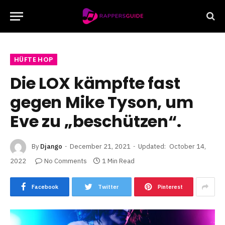
HÜFTE HOP
Die LOX kämpfte fast
gegen Mike Tyson, um
Eve zu „beschützen“.
By
Django
December 21, 2021
Updated:
October 14,
2022
No Comments
1 Min Read
Facebook
Twitter
Pinterest