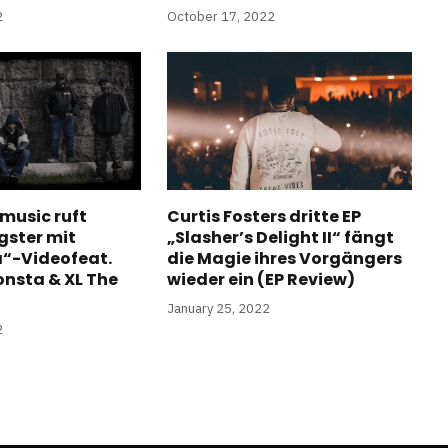
2
October 17, 2022
usic ruft
Curtis Fosters dritte EP
gster mit
„Slasher’s Delight II“ fängt
“-Videofeat.
die Magie ihres Vorgängers
nsta & XL The
wieder ein (EP Review)
January 25, 2022
2