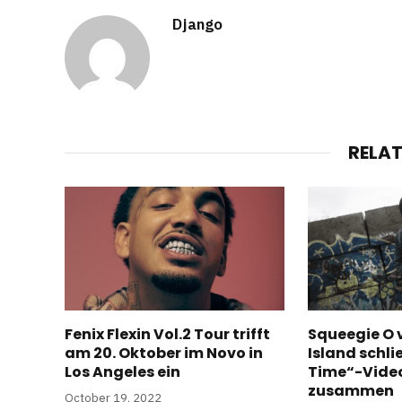
Django
RELA
Fenix ​​Flexin Vol.2 Tour trifft
Squeegie O 
am 20. Oktober im Novo in
Island schli
Los Angeles ein
Time“-Vide
zusammen
October 19, 2022