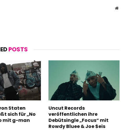
Websit
TED
POSTS
von Staten
Uncut Records
eßt sich für „No
veröffentlichen ihre
o mit g-man
Debütsingle „Focus“ mit
Rowdy Bluee & Joe $eis