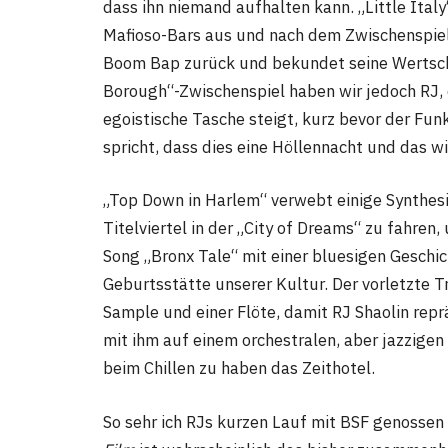
dass ihn niemand aufhalten kann. „Little Ital
Mafioso-Bars aus und nach dem Zwischenspiel
Boom Bap zurück und bekundet seine Wertschä
Borough“-Zwischenspiel haben wir jedoch RJ, 
egoistische Tasche steigt, kurz bevor der Fu
spricht, dass dies eine Höllennacht und das wi
„Top Down in Harlem“ verwebt einige Synthes
Titelviertel in der „City of Dreams“ zu fahre
Song „Bronx Tale“ mit einer bluesigen Geschich
Geburtsstätte unserer Kultur. Der vorletzte T
Sample und einer Flöte, damit RJ Shaolin rep
mit ihm auf einem orchestralen, aber jazzigen 
beim Chillen zu haben das Zeithotel.
So sehr ich RJs kurzen Lauf mit BSF genossen