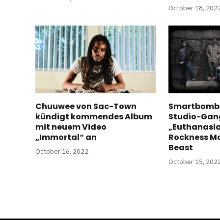
October 18, 202
Chuuwee von Sac-Town
Smartbombm
kündigt kommendes Album
Studio-Gan
mit neuem Video
„Euthanasia
„Immortal“ an
Rockness Mo
Beast
October 16, 2022
October 15, 202