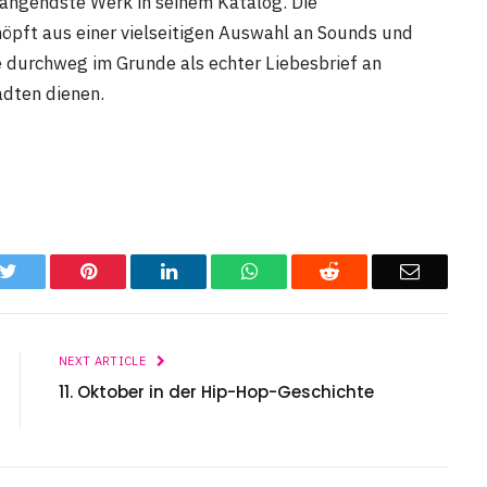
ängendste Werk in seinem Katalog. Die
höpft aus einer vielseitigen Auswahl an Sounds und
te durchweg im Grunde als echter Liebesbrief an
ädten dienen.
k
Twitter
Pinterest
LinkedIn
WhatsApp
Reddit
Email
NEXT ARTICLE
11. Oktober in der Hip-Hop-Geschichte