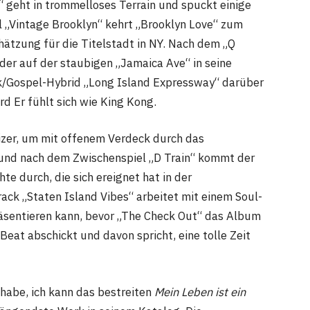
y“ geht in trommelloses Terrain und spuckt einige
 „Vintage Brooklyn“ kehrt „Brooklyn Love“ zum
tzung für die Titelstadt in NY. Nach dem „Q
der auf der staubigen „Jamaica Ave“ in seine
nk/Gospel-Hybrid „Long Island Expressway“ darüber
rd Er fühlt sich wie King Kong.
izer, um mit offenem Verdeck durch das
n, und nach dem Zwischenspiel „D Train“ kommt der
te durch, die sich ereignet hat in der
rack „Staten Island Vibes“ arbeitet mit einem Soul-
räsentieren kann, bevor „The Check Out“ das Album
Beat abschickt und davon spricht, eine tolle Zeit
 habe, ich kann das bestreiten
Mein Leben ist ein