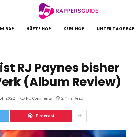
M BAP
HÜFTE HOP
KERL HOP
UNTER TAGE RAP
 ist RJ Paynes bisher
erk (Album Review)
14, 2022
No Comments
2 Mins Read
Pinterest