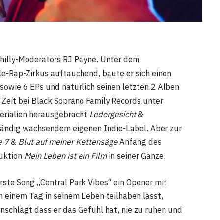
 Philly-Moderators RJ Payne. Unter dem
e-Rap-Zirkus auftauchend, baute er sich einen
owie 6 EPs und natürlich seinen letzten 2 Alben
 Zeit bei Black Soprano Family Records unter
erialien herausgebracht
Ledergesicht
&
ändig wachsendem eigenen Indie-Label. Aber zur
e 7
&
Blut auf meiner Kettensäge
Anfang des
duktion
Mein Leben ist ein Film
in seiner Gänze.
ste Song „Central Park Vibes“ ein Opener mit
 einem Tag in seinem Leben teilhaben lässt,
nschlägt dass er das Gefühl hat, nie zu ruhen und